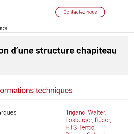
Contactez-nous
ance
on d’une structure chapiteau
formations techniques
ratuit
eau, tente ou structure :
arques
Trigano, Walter,
Losberger, Röder,
de vie
HTS Tentiq,
ionnel