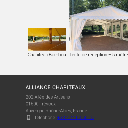
Chapiteau Bambou
Tente de réception – 5 mètr
ALLIANCE CHAPITEAUX
202 Allée des Artisans
01600
Trévoux
Auvergne Rhône-Alpes, France
Téléphone :
+33 4 74 00 56 15