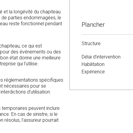
Sécurité des biens et des
Aspect visuel
é et la longévité du chapiteau.
Respect des normes et ré
nt de parties endommagées, le
iteau reste fonctionnel pendant
Plancher
Structure
chapiteau, ce qui est
és pour des événements ou des
Délai d’intervention
n bon état donne une meilleure
eprise qui l’utilise.
Habilitation
Expérience
s réglementations spécifiques
nt nécessaires pour se
terdictions d’utilisation.
s temporaires peuvent inclure
ce. En cas de sinistre, si le
résolus, l’assureur pourrait