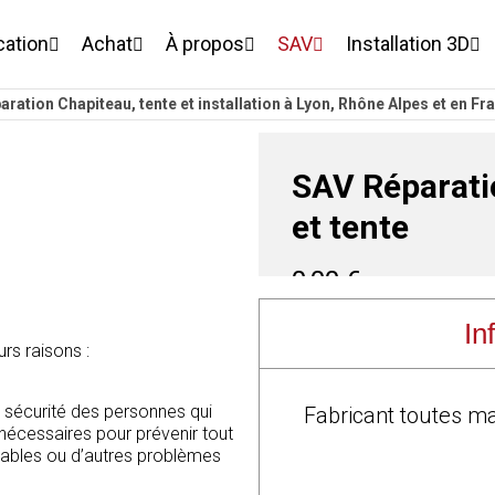
cation
Achat
À propos
SAV
Installation 3D
aration Chapiteau, tente et installation à Lyon, Rhône Alpes et en Fr
SAV Réparati
et tente
0,00
€
HT
In
rs raisons :
Ajouter à votre devis g
description
 sécurité des personnes qui
Pourquoi réparer un Chapit
Fabricant toutes m
t nécessaires pour prévenir tout
Augmentation de la durée 
stables ou d’autres problèmes
Contrat d’Assurance fonct