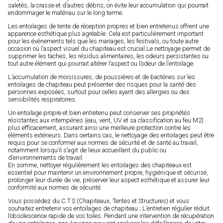
saletés, la crasse et d’autres débris, on évite leur accumulation qui pourrait
endommager le matériau sur le long terme.
Les entoilages de tente de réception propres et bien entretenus offrent une
apparence esthétique plus agréable. Cela est particulièrement important
pour les événements tels que les mariages, les festivals, ou toute autre
occasion où l’aspect visuel du chapiteau est crucial.Le nettoyage permet de
supprimer les taches, les résidus alimentaires, les odeurs persistantes ou
tout autre élément qui pourrait altérer l’aspect ou l’odeur de l’entoilage.
L’accumulation de moisissures, de poussières et de bactéries sur les
entoilages de chapiteau peut présenter des risques pour la santé des
personnes exposées, surtout pour celles ayant des allergies ou des
sensibilités respiratoires.
Un entoilage propre et bien entretenu peut conserver ses propriétés
résistantes aux intempéries (eau, vent, UV et sa classification au feu M2)
plus efficacement, assurant ainsi une meilleure protection contre les
éléments extérieurs. Dans certains cas, le nettoyage des entoilages peut être
requis pour se conformer aux normes de sécurité et de santé au travail,
notamment lorsqu’il s’agit de lieux accueillant du public ou
d’environnements de travail.
En somme, nettoyer régulièrement les entoilages des chapiteaux est
essentiel pour maintenir un environnement propre, hygiénique et sécurisé,
prolonger leur durée de vie, préserver leur aspect esthétique et assurer leur
conformité aux normes de sécurité.
Vous possédez du C.T.S (Chapiteaux, Tentes et Structures) et vous
souhaitez entretenir vos entoilages de chapiteau ; L’entretien régulier réduit
l’obsolescence rapide de vos toiles. Pendant une intervention de récupération