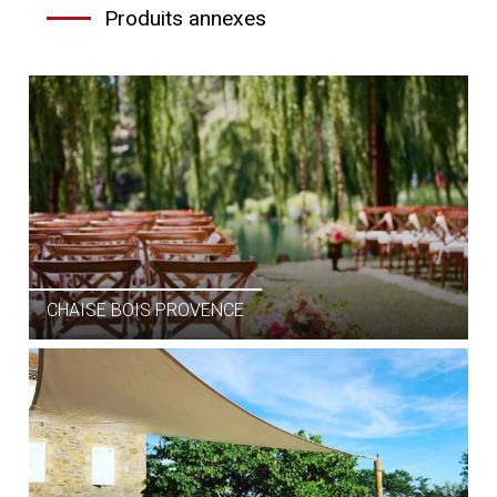
Produits annexes
PROJECTEURS LED DE
CHAISE BOIS PROVENCE
COULEUR