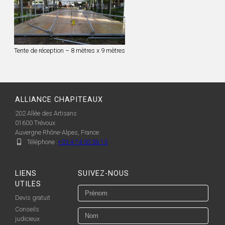
Tente de réception – 8 mètres x 9 mètres
ALLIANCE CHAPITEAUX
202 Allée des Artisans
01600
Trévoux
Auvergne Rhône-Alpes, France
Téléphone :
+33 4 74 00 56 15
LIENS
SUIVEZ-NOUS
UTILES
Devis gratuit
Conseils
judicieux