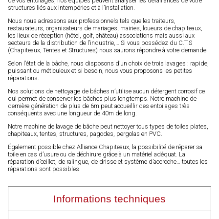
de vos entoilages, nos équipes peuvent analyser les défaillances de votre
structures liés aux intempéries et à l’installation.
Nous nous adressons aux professionnels tels que les traiteurs,
restaurateurs, organisateurs de mariages, mairies, loueurs de chapiteaux,
les lieux de réception (hôtel, golf, château) associations mais aussi aux
secteurs de la distribution de l’industrie,… Si vous possédez du C.T.S
(Chapiteaux, Tentes et Structures) nous saurons répondre à votre demande.
Selon l’état de la bâche, nous disposons d’un choix de trois lavages : rapide,
puissant ou méticuleux et si besoin, nous vous proposons les petites
réparations.
Nos solutions de nettoyage de bâches n’utilise aucun détergent corrosif ce
qui permet de conserver les bâches plus longtemps. Notre machine de
dernière génération de plus de 6m peut accueillir des entoilages très
conséquents avec une longueur de 40m de long.
Notre machine de lavage de bâche peut nettoyer tous types de toiles plates,
chapiteaux, tentes, structures, pagodes, pergolas en PVC.
Également possible chez Alliance Chapiteaux, la possibilité de réparer sa
toile en cas d’usure ou de déchirure grâce à un matériel adéquat. La
réparation d’œillet, de ralingue, de drisse et système d’accroche… toutes les
réparations sont possibles.
Informations techniques