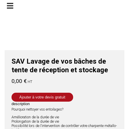
ge de vos bâches de tente de réception et stockage et installation à Lyon, Rhône
Contactez-nous
et en France
SAV Lavage de vos bâches de
tente de réception et stockage
0,00
€
HT
Ajouter à votre devis gratuit
description
Pourquoi nettoyer vos entoilages?
Amélioration de la durée de vie
Prolongation de la durée de vie
Possibilité lors de l’intervention de contrôler votre charpente métallo-