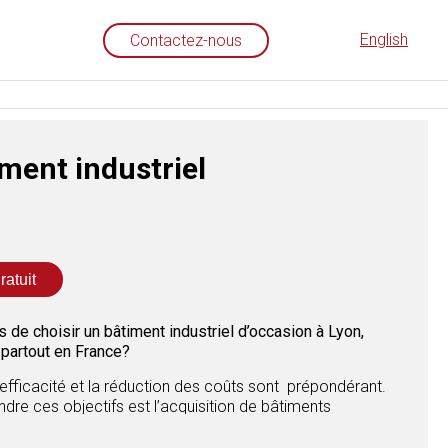
English
Contactez-nous
ment industriel
ratuit
 de choisir un bâtiment industriel d’occasion à Lyon,
partout en France?
l’efficacité et la réduction des coûts sont prépondérant.
ndre ces objectifs est l’acquisition de bâtiments
s bâtiments industriels d’occasion, ayant déjà servi à des
ntes, offrent une alternative économique et pratique pour