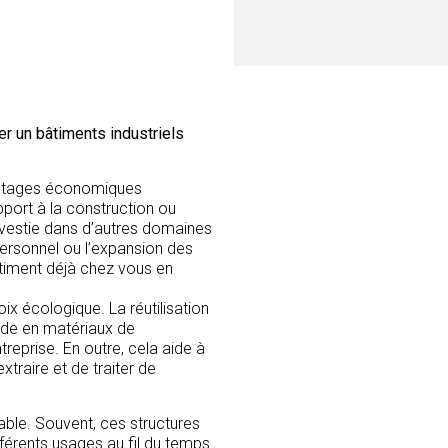
les entreprises en expansi
r un bâtiments industriels
vantages économiques
apport à la construction ou
nvestie dans d’autres domaines
personnel ou l’expansion des
timent déjà chez vous en
ix écologique. La réutilisation
nde en matériaux de
treprise. En outre, cela aide à
xtraire et de traiter de
table. Souvent, ces structures
érents usages au fil du temps.