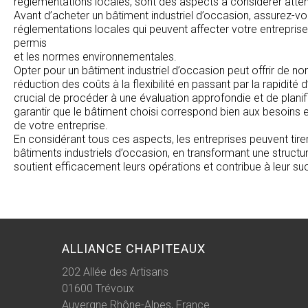
réglementations locales, sont des aspects à considérer atte
Avant d’acheter un bâtiment industriel d’occasion, assurez-v
réglementations locales qui peuvent affecter votre entreprise.
permis
et les normes environnementales.
Opter pour un bâtiment industriel d’occasion peut offrir de n
réduction des coûts à la flexibilité en passant par la rapidité d’
crucial de procéder à une évaluation approfondie et de plani
garantir que le bâtiment choisi correspond bien aux besoins e
de votre entreprise.
En considérant tous ces aspects, les entreprises peuvent tirer 
bâtiments industriels d’occasion, en transformant une structu
soutient efficacement leurs opérations et contribue à leur su
ALLIANCE CHAPITEAUX
202 Allée des Artisans
01600
Trévoux
Auvergne Rhône-Alpes, France