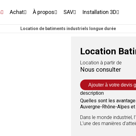
n
Achat
À propos
SAV
Installation 3D
Location de batiments industriels longue durée
Location Bati
Location à partir de
Nous consulter
Ajouter à votre devis g
description
Quelles sont les avantages
Auvergne-Rhône-Alpes et 
Dans le monde industriel, 
L’une des manières d’attei
industriels d’occasion. Ce
fins similaires ou différe