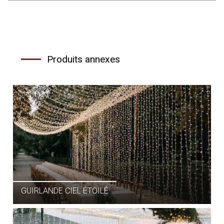
Produits annexes
GUIRLANDE CIEL ÉTOILÉ
LANTERNE