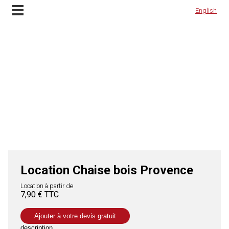
Location Chaise en bois Provence et installation à Lyon, Rhône Alpes et en Franc
Contactez-nous
English
English
Location Chaise bois Provence
Location à partir de
7,90 € TTC
Ajouter à votre devis gratuit
description