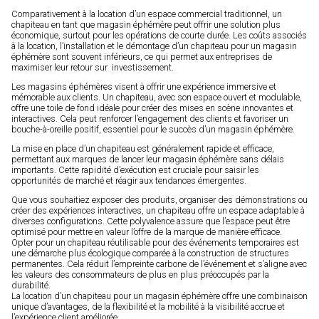
Comparativement à la location d’un espace commercial traditionnel, un
chapiteau en tant que magasin éphémère peut offrir une solution plus
économique, surtout pour les opérations de courte durée. Les coûts associés
à la location, l’installation et le démontage d’un chapiteau pour un magasin
éphémère sont souvent inférieurs, ce qui permet aux entreprises de
maximiser leur retour sur investissement.
Les magasins éphémères visent à offrir une expérience immersive et
mémorable aux clients. Un chapiteau, avec son espace ouvert et modulable,
offre une toile de fond idéale pour créer des mises en scène innovantes et
interactives. Cela peut renforcer l’engagement des clients et favoriser un
bouche-à-oreille positif, essentiel pour le succès d’un magasin éphémère.
La mise en place d’un chapiteau est généralement rapide et efficace,
permettant aux marques de lancer leur magasin éphémère sans délais
importants. Cette rapidité d’exécution est cruciale pour saisir les
opportunités de marché et réagir aux tendances émergentes.
Que vous souhaitiez exposer des produits, organiser des démonstrations ou
créer des expériences interactives, un chapiteau offre un espace adaptable à
diverses configurations. Cette polyvalence assure que l’espace peut être
optimisé pour mettre en valeur l’offre de la marque de manière efficace.
Opter pour un chapiteau réutilisable pour des événements temporaires est
une démarche plus écologique comparée à la construction de structures
permanentes. Cela réduit l’empreinte carbone de l’événement et s’aligne avec
les valeurs des consommateurs de plus en plus préoccupés par la
durabilité.
La location d’un chapiteau pour un magasin éphémère offre une combinaison
unique d’avantages, de la flexibilité et la mobilité à la visibilité accrue et
l’expérience client améliorée.