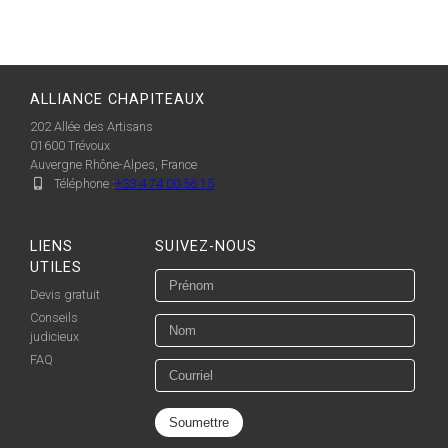
ALLIANCE CHAPITEAUX
202 Allée des Artisans
01600
Trévoux
Auvergne Rhône-Alpes, France
Téléphone :
+33 4 74 00 56 15
LIENS
SUIVEZ-NOUS
UTILES
Devis gratuit
Conseils
judicieux
FAQ