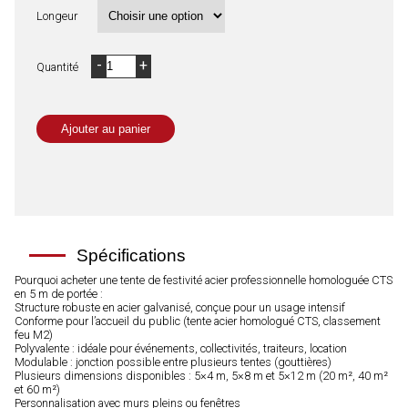
Longeur
-
+
Quantité
Ajouter au panier
Spécifications
Pourquoi acheter une tente de festivité acier professionnelle homologuée CTS
en 5 m de portée :
Structure robuste en acier galvanisé, conçue pour un usage intensif
Conforme pour l’accueil du public (tente acier homologué CTS, classement
feu M2)
Polyvalente : idéale pour événements, collectivités, traiteurs, location
Modulable : jonction possible entre plusieurs tentes (gouttières)
Plusieurs dimensions disponibles : 5×4 m, 5×8 m et 5×12 m (20 m², 40 m²
et 60 m²)
Personnalisation avec murs pleins ou fenêtres