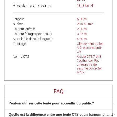
Résistante aux vents
100 km/h
Largeur
5,00 m
Surface
20 à 60 m2
Hauteur latérale
2,00 m
Hauteur faîtage (point haut)
3,37 m
Modulable dans la longueur
4,00 m
Entoilage
Classement au feu
M2, étanche, anti-
UV
Norme CTS
Article CTS 7 et 8
(legifrance). Pour
un registre de
sécurité contacter
APEX
FAQ
+
Peut-on utiliser cette tente pour accueillir du public?
+
Quelle est la différence entre une tente CTS et un barnum pliant?