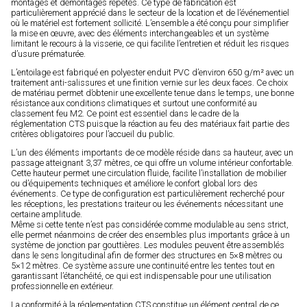
montages et démontages répétés. Ce type de fabrication est
particulièrement apprécié dans le secteur de la location et de l’événementiel
où le matériel est fortement sollicité. L’ensemble a été conçu pour simplifier
la mise en œuvre, avec des éléments interchangeables et un système
limitant le recours à la visserie, ce qui facilite l’entretien et réduit les risques
d’usure prématurée.
L’entoilage est fabriqué en polyester enduit PVC d’environ 650 g/m² avec un
traitement anti-salissures et une finition vernie sur les deux faces. Ce choix
de matériau permet d’obtenir une excellente tenue dans le temps, une bonne
résistance aux conditions climatiques et surtout une conformité au
classement feu M2. Ce point est essentiel dans le cadre de la
réglementation CTS puisque la réaction au feu des matériaux fait partie des
critères obligatoires pour l’accueil du public.
L’un des éléments importants de ce modèle réside dans sa hauteur, avec un
passage atteignant 3,37 mètres, ce qui offre un volume intérieur confortable.
Cette hauteur permet une circulation fluide, facilite l’installation de mobilier
ou d’équipements techniques et améliore le confort global lors des
événements. Ce type de configuration est particulièrement recherché pour
les réceptions, les prestations traiteur ou les événements nécessitant une
certaine amplitude.
Même si cette tente n’est pas considérée comme modulable au sens strict,
elle permet néanmoins de créer des ensembles plus importants grâce à un
système de jonction par gouttières. Les modules peuvent être assemblés
dans le sens longitudinal afin de former des structures en 5×8 mètres ou
5×12 mètres. Ce système assure une continuité entre les tentes tout en
garantissant l’étanchéité, ce qui est indispensable pour une utilisation
professionnelle en extérieur.
La conformité à la réglementation CTS constitue un élément central de ce