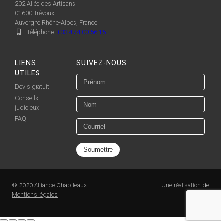
202 Allée des Artisans
01600
Trévoux
Auvergne Rhône-Alpes, France
Téléphone :
+33 4 74 00 56 15
LIENS
SUIVEZ-NOUS
UTILES
Devis gratuit
Conseils
judicieux
FAQ
© 2020 Alliance Chapiteaux |
Une réalisation de
Mentions légales
Pénéga