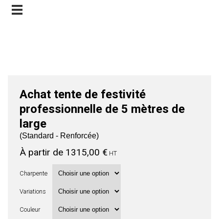
chat tente de festivité professionnelle de 5 mètres de large – fabrication françai
Contactez-nous
homologuée CTS
Achat tente de festivité
professionnelle de 5 mètres de
large
(Standard - Renforcée)
À partir de
1315,00
€
HT
Charpente
Variations
Couleur