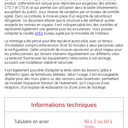
produit. Cette tente est conçue pour répondre aux exigences des articles
CTS 7 et CTS 8, ce qui permet son utilisation dans le cadre d’événements
accueillant du public, sous réserve de validation par un bureau de contrôle
agréé. Dans ce contexte, la mise en place d’un registre de sécurité est
obligatoire. Ce document atteste que la structure a été vérifiée et qu’elle
respecte les normes en vigueur. Il est indispensable lors des contrôles et
représente également une garantie pour les assurances. Vous pouvez
contacter la société
APEX
bureau agréé par le ministère de l’intérieur.
Le montage a été pensé pour être rapide et accessible, avec un temps
d’installation compris entre environ 30 et 50 minutes à deux personnes selon
la configuration. Cette simplicité de mise en œuvre est un atout majeur pour
les professionnels qui doivent intervenir régulièrement sur différents sites.
La tente est fournie avec les équipements nécessaires à son ancrage,
assurant une installation stable et sécurisée.
Il est également possible d’adapter la tente selon les besoins grâce à
différents types de fermetures latérales. Selon l’usage, il est envisageable
d’opter pour des murs pleins ou des versions avec ouvertures, permettant
de moduler l’espace en fonction de l’événement, qu’il s’agisse d’une
réception, d’un espace de restauration ou d’une zone de stockage.
Informations techniques
Tubulaire en acier
40 x 2 ou 60 x
2mm