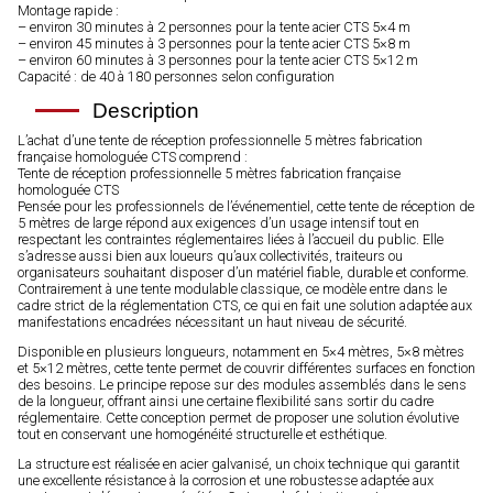
Montage rapide :
– environ 30 minutes à 2 personnes pour la tente acier CTS 5×4 m
– environ 45 minutes à 3 personnes pour la tente acier CTS 5×8 m
– environ 60 minutes à 3 personnes pour la tente acier CTS 5×12 m
Capacité : de 40 à 180 personnes selon configuration
Description
L’achat d’une tente de réception professionnelle 5 mètres fabrication
française homologuée CTS comprend :
Tente de réception professionnelle 5 mètres fabrication française
homologuée CTS
Pensée pour les professionnels de l’événementiel, cette tente de réception de
5 mètres de large répond aux exigences d’un usage intensif tout en
respectant les contraintes réglementaires liées à l’accueil du public. Elle
s’adresse aussi bien aux loueurs qu’aux collectivités, traiteurs ou
organisateurs souhaitant disposer d’un matériel fiable, durable et conforme.
Contrairement à une tente modulable classique, ce modèle entre dans le
cadre strict de la réglementation CTS, ce qui en fait une solution adaptée aux
manifestations encadrées nécessitant un haut niveau de sécurité.
Disponible en plusieurs longueurs, notamment en 5×4 mètres, 5×8 mètres
et 5×12 mètres, cette tente permet de couvrir différentes surfaces en fonction
des besoins. Le principe repose sur des modules assemblés dans le sens
de la longueur, offrant ainsi une certaine flexibilité sans sortir du cadre
réglementaire. Cette conception permet de proposer une solution évolutive
tout en conservant une homogénéité structurelle et esthétique.
La structure est réalisée en acier galvanisé, un choix technique qui garantit
une excellente résistance à la corrosion et une robustesse adaptée aux