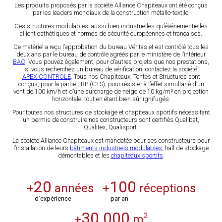
Les produits proposés par la société Alliance Chapiteaux ont été conçus
par les leaders mondiaux de la construction métallo-textile.
Ces structures modulables, aussi bien industrielles qu’événementielles
allient esthétiques et normes de sécurité européennes et françaises.
Ce matériel a reçu l’approbation du bureau Véritas et est contrôlé tous les
deux ans par le bureau de contrôle agréés par le ministère de l’intérieur
BAC
. Vous pouvez également, pour d’autres projets que nos prestations,
si vous recherchez un bureau de vérification, contactez la société
APEX CONTROLE
. Tous nos Chapiteaux, Tentes et Structures sont
conçus, pour la partie ERP (CTS), pour résister à l’effet simultané d’un
vent de 100 km/h et d’une surcharge de neige de 10 kg/m² en projection
horizontale, tout en étant bien sûr ignifugés.
Pour toutes nos structures de stockage et chapiteaux sportifs nécessitant
un permis de construire nos constructeurs sont certifiés Qualibat,
Qualitex, Qualisport.
La société Alliance Chapiteaux est mandatée pour ses constructeurs pour
l’installation de leurs
bâtiments industriels modulables
, hall de stockage
démontables et les
chapiteaux sportifs
.
20
100
+
années
+
réceptions
d’expérience
par an
30 000
2
+
m