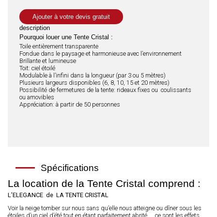
Ajouter à votre devis gratuit
description
Pourquoi louer une Tente Cristal :
Toile entièrement transparente
Fondue dans le paysage et harmonieuse avec l’environnement
Brillante et lumineuse
Toit: ciel étoilé
Modulable à l’infini dans la longueur (par 3 ou 5 mètres)
Plusieurs largeurs disponibles (6, 8, 10, 15 et 20 mètres)
Possibilité de fermetures de la tente: rideaux fixes ou coulissants
ou amovibles
Appréciation: à partir de 50 personnes
Spécifications
La location de la Tente Cristal comprend :
L’ELEGANCE de LA TENTE CRISTAL
Voir la neige tomber sur nous sans qu’elle nous atteigne ou dîner sous les
étoiles d’un ciel d’été tout en étant parfaitement abrité……ce sont les effets