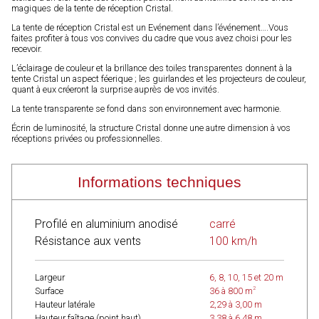
magiques de la tente de réception Cristal.
La tente de réception Cristal est un Evénement dans l’événement….Vous
faites profiter à tous vos convives du cadre que vous avez choisi pour les
recevoir.
L’éclairage de couleur et la brillance des toiles transparentes donnent à la
tente Cristal un aspect féerique ; les guirlandes et les projecteurs de couleur,
quant à eux créeront la surprise auprès de vos invités.
La tente transparente se fond dans son environnement avec harmonie.
Écrin de luminosité, la structure Cristal donne une autre dimension à vos
réceptions privées ou professionnelles.
Informations techniques
Profilé en aluminium anodisé
carré
Résistance aux vents
100 km/h
Largeur
6, 8, 10, 15 et 20 m
2
Surface
36 à 800 m
Hauteur latérale
2,29 à 3,00 m
Hauteur faîtage (point haut)
3,38 à 6,48 m