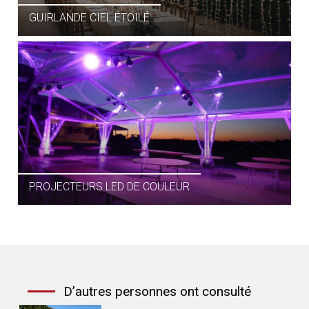
GUIRLANDE CIEL ÉTOILÉ
PLANCHER DE RÉCEPTION
PROJECTEURS LED DE COULEUR
D’autres personnes ont consulté