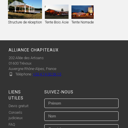
Structure de réception
Tente Bois Asie
Tente Nomade
ALLIANCE CHAPITEAUX
202 Allée des Artisans
01600
Trévoux
Auvergne Rhône-Alpes, France
Téléphone :
+33 4 74 00 56 15
LIENS
SUIVEZ-NOUS
UTILES
Devis gratuit
Conseils
judicieux
FAQ