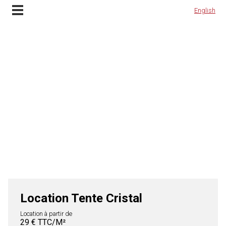
Location Tente Cristal et installation à Lyon, Rhône Alpes et en France
Contactez-nous
English
English
Location Tente Cristal
Location à partir de
29 € TTC/M²