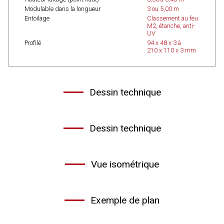
Modulable dans la longueur
3 ou 5,00 m
Entoilage
Classement au feu
M2, étanche, anti-
UV
Profilé
94 x 48 x 3 à
210 x 110 x 3 mm
Dessin technique
Dessin technique
Vue isométrique
Exemple de plan