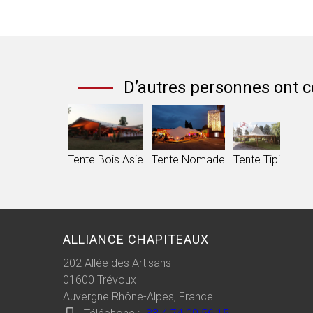
D’autres personnes ont c
Tente Bois Asie
Tente Nomade
Tente Tipi
ALLIANCE CHAPITEAUX
202 Allée des Artisans
01600
Trévoux
Auvergne Rhône-Alpes, France