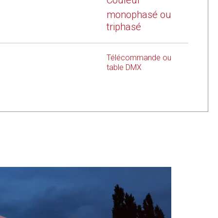
Couleur
monophasé ou
triphasé
Télécommande ou
table DMX