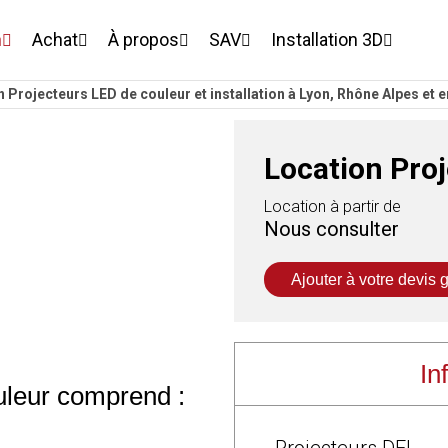
n
Achat
À propos
SAV
Installation 3D
 Projecteurs LED de couleur et installation à Lyon, Rhône Alpes et 
Location Pro
Location à partir de
Nous consulter
Ajouter à votre devis g
description
Pourquoi louer des Projec
Eclairage flexible et aut
In
uleur comprend :
Différents modes de cou
Large gamme de couleur