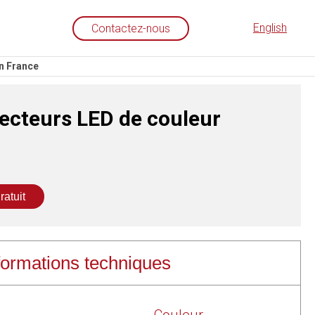
English
Contactez-nous
en France
jecteurs LED de couleur
ratuit
teurs LED de couleur :
onome
formations techniques
leurs pré-programmés