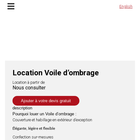
Location Voile d'ombrage et installation à Lyon, Rhône Alpes et en France
Contactez-nous
English
English
Location Voile d’ombrage
Location à partir de
Nous consulter
Ajouter à votre devis gratuit
description
Pourquoi louer un Voile d’ombrage :
Couverture et habillage en extérieur d’exception
Élégante, légère et flexible
Confection sur-mesures