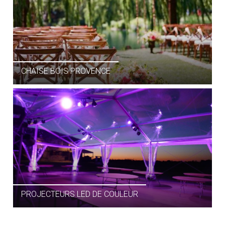
CHAISE BOIS PROVENCE
GUIRLANDE GUINGUETTE
PROJECTEURS LED DE COULEUR