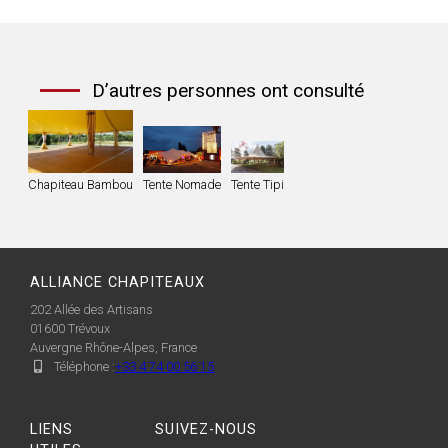
D’autres personnes ont consulté
Chapiteau Bambou
Tente Nomade
Tente Tipi
ALLIANCE CHAPITEAUX
202 Allée des Artisans
01600
Trévoux
Auvergne Rhône-Alpes, France
Téléphone :
+33 4 74 00 56 15
LIENS
SUIVEZ-NOUS