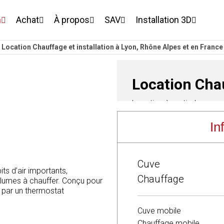
n
Achat
À propos
SAV
Installation 3D
Location Chauffage et installation à Lyon, Rhône Alpes et en France
Location Cha
Location à partir de
300 € TTC
In
Ajouter à votre devis g
description
Cuve
Pourquoi louer un Chauffa
ts d’air importants,
Chauffage
– Chauffage d’extérieur
lumes à chauffer. Conçu pour
t par un thermostat
– Thermostat: réglage au
Cuve mobile
– Réservoir: à partir de 10
Chauffage mobile