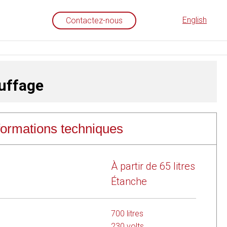
English
Contactez-nous
uffage
formations techniques
ratuit
À partir de 65 litres
ge :
Étanche
tomatique de la température
700 litres
0l
230 volts