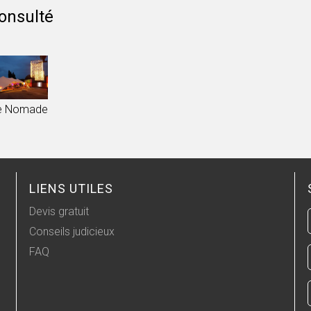
onsulté
e Nomade
LIENS UTILES
Devis gratuit
Conseils judicieux
FAQ