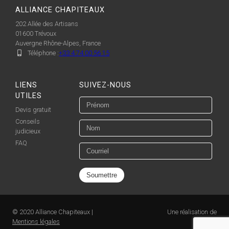
ALLIANCE CHAPITEAUX
202 Allée des Artisans
01600
Trévoux
Auvergne Rhône-Alpes, France
Téléphone :
+33 4 74 00 56 15
LIENS
SUIVEZ-NOUS
UTILES
Devis gratuit
Conseils
judicieux
FAQ
© 2020 Alliance Chapiteaux |
Une réalisation de
Mentions légales
Pénéga