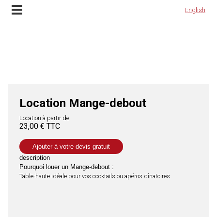
Location Mange-debout et installation à Lyon, Rhône Alpes et en France
Contactez-nous
English
English
Location Mange-debout
Location à partir de
23,00 € TTC
Ajouter à votre devis gratuit
description
Pourquoi louer un Mange-debout :
Table-haute idéale pour vos cocktails ou apéros dînatoires.