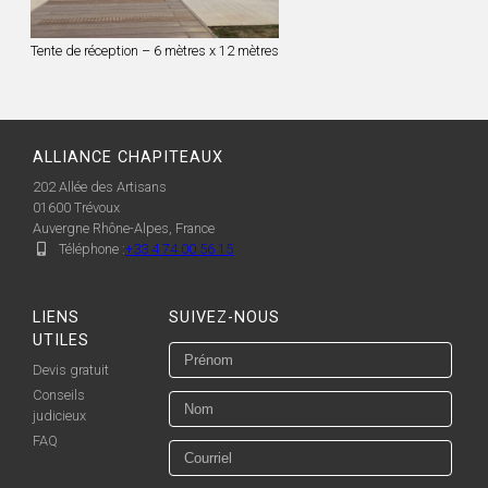
Tente de réception – 6 mètres x 12 mètres
ALLIANCE CHAPITEAUX
202 Allée des Artisans
01600
Trévoux
Auvergne Rhône-Alpes, France
Téléphone :
+33 4 74 00 56 15
LIENS
SUIVEZ-NOUS
UTILES
Devis gratuit
Conseils
judicieux
FAQ