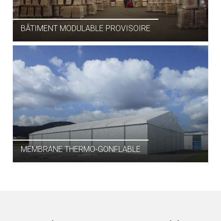
BÂTIMENT MODULABLE PROVISOIRE
BÂTIMENT SPORTIF
MEMBRANE THERMO-GONFLABLE