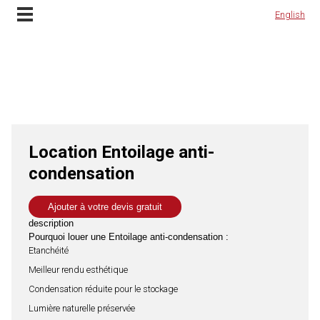
ocation Entoilage anti-condensation et installation à Lyon, Rhône Alpes et en Fran
Contactez-nous
English
English
Location Entoilage anti-
condensation
Ajouter à votre devis gratuit
description
Pourquoi louer une Entoilage anti-condensation :
Etanchéité
Meilleur rendu esthétique
Condensation réduite pour le stockage
Lumière naturelle préservée