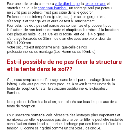
Pour une toile tendu comme la
voile d’ombrage
, la
tente nomade
et
stretch ainsi que le
chapiteau bambou
, un ancrage seul par poteau
ne suffit pas si celui-ci n’est pas situé dans le goudron.
En fonction des intempéries (pluie, orage) le sol se gorge d’eau,
s’assouplit et change les valeurs de test à l’arrachement.
Pour cela, nos équipes ont étudié ces contraintes et proposent pour
la
fixation de nos tentes nomade
et
chapiteau bambou à la location
,
des plaques métalliques. Celles-ci accueillent de 1 à 4 piques
d’ancrage torsadés de 25mm de diamètre avec une profondeur de
500 à 1200mm.
Votre sécurité est importante ainsi que celle de nos
professionnelles de montage (Les Hommes de l’Ombre).
Est-il possible de ne pas fixer la structure
et la tente dans le sol??
Oui, nous remplacerons l’ancrage dans le sol par du lestage (bloc de
béton). Cela vaut pour tous nos produits, à savoir la tente Nomade, la
tente de réception Cristal, la structure traditionnelle, le chapiteau
Bambou…
Nos plots de béton à la location, sont placés sur tous les poteaux de la
tente de réception.
Pour une
tente nomade
, cela nécessite des lestages plus importants et
nombreux car elle ne possède pas de charpente. Elle ne peut être installée
sans fixation dans le sol ou reprise de charge par des blocs en béton. La
tension lui donne sa rigidité comme un chapiteau de cirque.