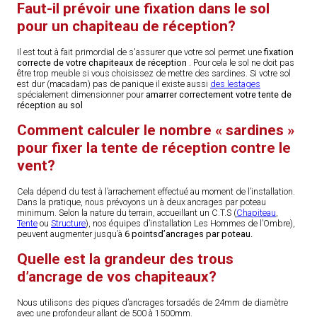
Faut-il prévoir une fixation dans le sol
pour un chapiteau de réception?
Il est tout à fait primordial de s'assurer que votre sol permet une
fixation
correcte de votre chapiteaux de réception
. Pour cela le sol ne doit pas
être trop meuble si vous choisissez de mettre des sardines. Si votre sol
est dur (macadam) pas de panique il existe aussi
des lestages
spécialement dimensionner pour
amarrer correctement votre tente de
réception au sol
Comment calculer le nombre « sardines »
pour fixer la tente de réception contre le
vent?
Cela dépend du test à l’arrachement effectué au moment de l’installation.
Dans la pratique, nous prévoyons un à deux ancrages par poteau
minimum. Selon la nature du terrain, accueillant un C.T.S (
Chapiteau
,
Tente
ou
Structure
), nos équipes d’installation Les Hommes de l’Ombre),
peuvent augmenter jusqu’à
6 pointsd’ancrages par poteau.
Quelle est la grandeur des trous
d’ancrage de vos chapiteaux?
Nous utilisons des piques d’ancrages torsadés de 24mm de diamètre
avec une profondeur allant de 500 à 1500mm.