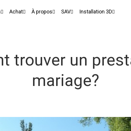
n
Achat
À propos
SAV
Installation 3D
trouver un prest
mariage?