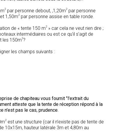
2
2
1m
par personne debout, ,1,20m
par personne
2
 et 1,50m
par personne assise en table ronde.
2
nation de « tente 150 m
» car cela ne veut rien dire ;
oteaux intermédiaires ou est ce qu’il s’agit de
2
nt les 150m
?
igner les champs suivants :
prise de chapiteau vous fournit "l'extrait du
ument atteste que la tente de réception répond à la
ce n'est pas le cas, prudence.
2
50m
est une structure (car il n’existe pas de tente de
de 10x15m, hauteur latérale 3m et 4,80m au