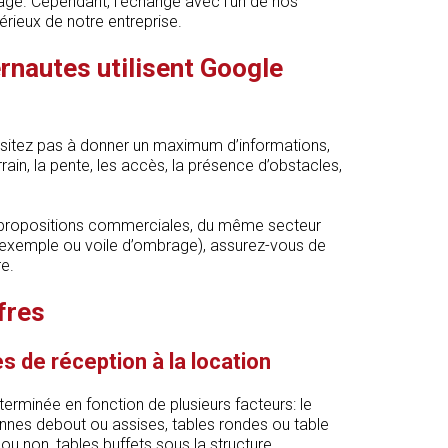
mage. Cependant, l’échange avec l’un de nos
érieux de notre entreprise.
rnautes utilisent Google
hésitez pas à donner un maximum d’informations,
ain, la pente, les accès, la présence d’obstacles,
 propositions commerciales, du même secteur
 exemple ou voile d’ombrage), assurez-vous de
e.
fres
s de réception à la location
erminée en fonction de plusieurs facteurs: le
nes debout ou assises, tables rondes ou table
ou non, tables buffets sous la structure,…