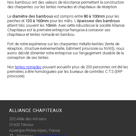
Nos bambous ont des valeurs de résistance permettant la construction
des charpentes sur les tentes nomades et chapiteaux de réception.
Le
diamètre des bambous
est compris entre
80 à 100mm
pour les
perches et
120 à 160mm
pour les mâts. L’
épaisseur des bambous
atteint très souvent les
10mm
. Avec cette robustesse la société Alliance
Chapiteaux est la première entreprise française à concevoir ses
chapiteaux et tentes nomade en bambou.
Fort de notre expérience sur les charpentes métallo-textiles (tente de
réception, structure événementielle, bâtiment provisoire ou NV65), nous
avons décidé d’orienter notre entreprise sur l’engagement durable de la
conception de ses tentes.
Nos
tentes nomades
pouvant accueillir plus de 200 personnes ont été les
premières à être homologuées par les bureaux de contrôles C.T.S (ERP
provisoire).
ALLIANCE CHAPITEAUX
202 Allée des Artisans
01600
Trévoux
Auvergne Rhône-Alpes, France