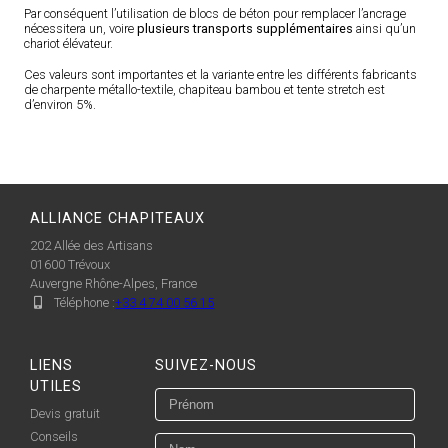
Par conséquent l’utilisation de blocs de béton pour remplacer l’ancrage
nécessitera un, voire
plusieurs transports supplémentaires
ainsi qu’un
chariot élévateur.
Ces valeurs sont importantes et la variante entre les différents fabricants
de charpente métallo-textile, chapiteau bambou et tente stretch est
d’environ 5%.
ALLIANCE CHAPITEAUX
202 Allée des Artisans
01600
Trévoux
Auvergne Rhône-Alpes, France
Téléphone :
+33 4 74 00 56 15
LIENS
SUIVEZ-NOUS
UTILES
Devis gratuit
Conseils