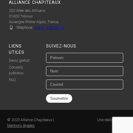
ALLIANCE CHAPITEAUX
202 Allée des Artisans
01600
Trévoux
Auvergne Rhône-Alpes, France
Téléphone :
+33 4 74 00 56 15
LIENS
SUIVEZ-NOUS
UTILES
Devis gratuit
Conseils
judicieux
FAQ
© 2020 Alliance Chapiteaux |
Une réalisation de
Mentions légales
Pénéga