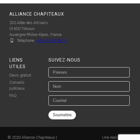
ALLIANCE CHAPITEAUX
202 Allée des Artisans
01600
Trévoux
Auvergne Rhône-Alpes, France
Téléphone :
+33 4 74 00 56 15
LIENS
SUIVEZ-NOUS
UTILES
Devis gratuit
Conseils
judicieux
FAQ
© 2020 Alliance Chapiteaux |
Une réalisation de