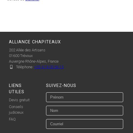
ALLIANCE CHAPITEAUX
202 Allée des Artisans
01600
Trévoux
Auvergne Rhône-Alpes, France
Téléphone :
+33 4 74 00 56 15
LIENS
SUIVEZ-NOUS
UTILES
Devis gratuit
Conseils
judicieux
FAQ