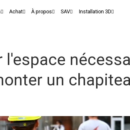
n
Achat
À propos
SAV
Installation 3D
r l'espace nécessa
onter un chapite