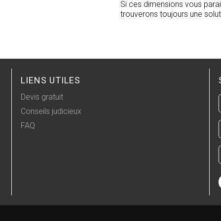
Si ces dimensions vous parai
trouverons toujours une solut
LIENS UTILES
Devis gratuit
Conseils judicieux
FAQ