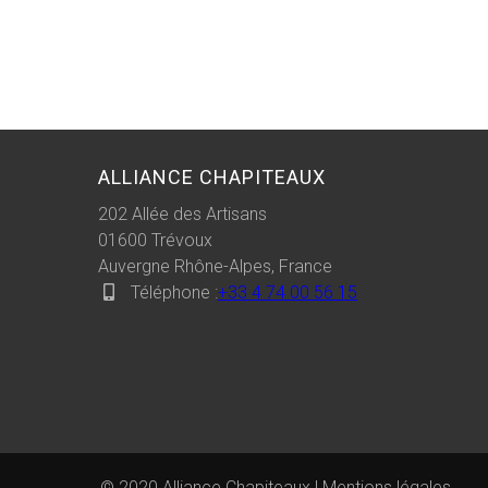
ALLIANCE CHAPITEAUX
202 Allée des Artisans
01600
Trévoux
Auvergne Rhône-Alpes, France
Téléphone :
+33 4 74 00 56 15
© 2020 Alliance Chapiteaux |
Mentions légales