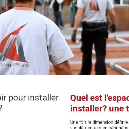
ir pour installer
Quel est l'esp
?
installer? une 
Une fois la dimension définie
supplémentaire en périphéri