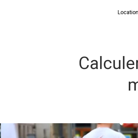
Locatio
Calcule
m