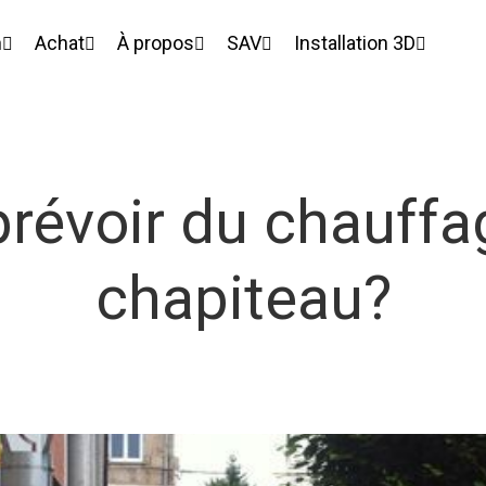
n
Achat
À propos
SAV
Installation 3D
 prévoir du chauff
chapiteau?