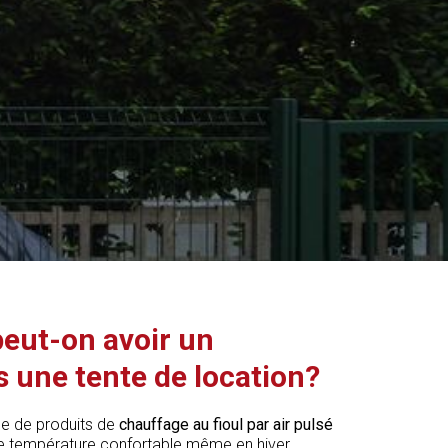
, peut-on avoir un
 une tente de location?
e de produits de
chauffage au fioul par air pulsé
ne température confortable même en hiver.