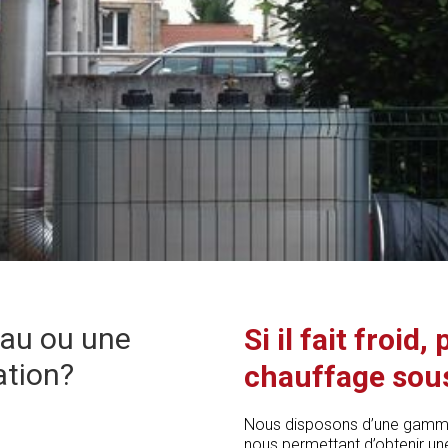
eau ou une
Si il fait froid
ation?
chauffage sous
Nous disposons d’une gamm
nous permettant d’obtenir u