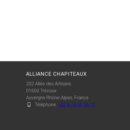
ALLIANCE CHAPITEAUX
202 Allée des Artisans
01600
Trévoux
Auvergne Rhône-Alpes, France
Téléphone :
+33 4 74 00 56 15