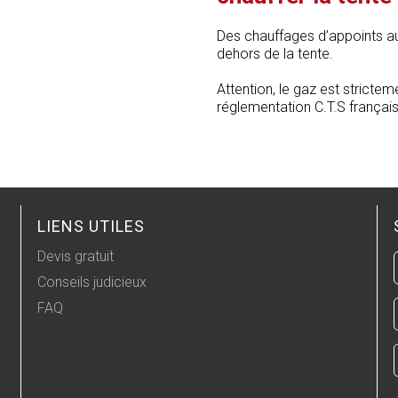
Des chauffages d’appoints au
dehors de la tente.
Attention, le gaz est strictem
réglementation C.T.S français
LIENS UTILES
Devis gratuit
Conseils judicieux
FAQ